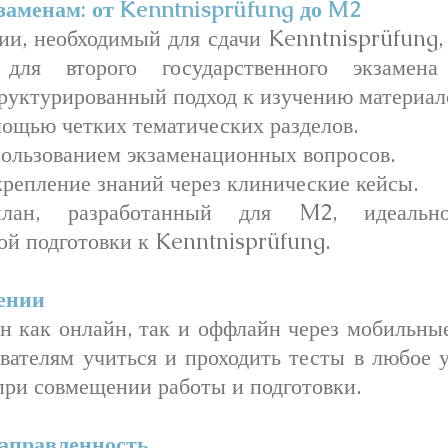
заменам: от Kenntnisprüfung до M2
и, необходимый для сдачи Kenntnisprüfung, 
 для второго государственного экзаме
труктурированный подход к изучению материало
мощью четких тематических разделов.
пользованием экзаменационных вопросов.
крепление знаний через клинические кейсы.
план, разработанный для M2, идеальн
ой подготовки к Kenntnisprüfung.
чении
 как онлайн, так и оффлайн через мобильны
ователям учиться и проходить тесты в любое у
при совмещении работы и подготовки.
аправленность