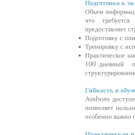
Подготовка к эк
Объем информаци
что требуется
предоставляет с
Подготовку с по
Тренировку с ис
Практическое за
100-дневный 
структурированн
Гибкость в обу
Amboss доступен
позволяет польз
особенно важно 
Практическая н