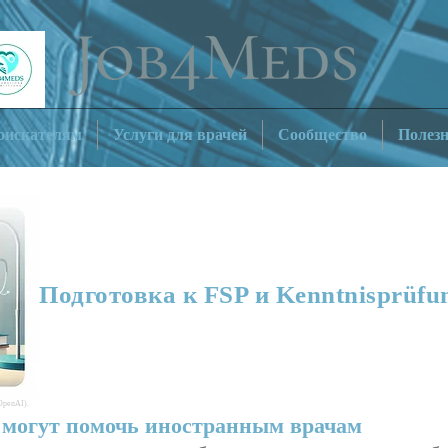
оискателям
Услуги для врачей
Сообщество
Полез
Подготовка к FSP и Kenntnisprüfu
OpenAI).
могут помочь иностранным врачам