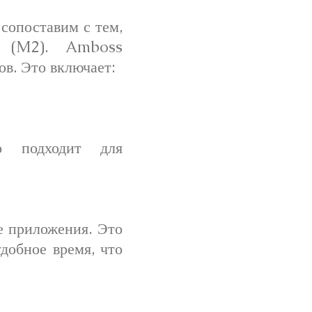
сопоставим с тем,
на (M2). Amboss
в. Это включает:
о подходит для
е приложения. Это
добное время, что