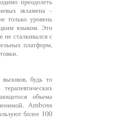
одимо преодолеть
чевых экзамена –
е только уровень
цким языком. Это
е не сталкивался с
тельных платформ,
товки.
вызовов, будь то
 терапевтических
ающегося объема
аменимой. Amboss
ользуют более 100