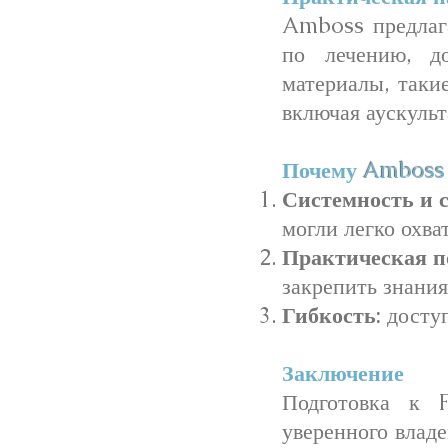
Amboss предлага
по лечению, д
материалы, таки
включая аускуль
Почему
Amboss
Системность и с
могли легко охва
Практическая п
закрепить знания
Гибкость:
доступ
Заключение
Подготовка к 
уверенного влад